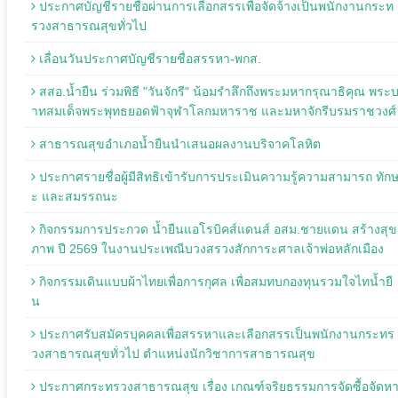
ประกาศบัญชีรายชื่อผ่านการเลือกสรรเพื่อจัดจ้างเป็นพนักงานกระท
รวงสาธารณสุขทั่วไป
เลื่อนวันประกาศบัญชีรายชื่อสรรหา-พกส.
สสอ.น้ำยืน ร่วมพิธี "วันจักรี" น้อมรำลึกถึงพระมหากรุณาธิคุณ พระ
าทสมเด็จพระพุทธยอดฟ้าจุฬาโลกมหาราช และมหาจักรีบรมราชวงศ์
สาธารณสุขอำเภอน้ำยืนนำเสนอผลงานบริจาคโลหิต
ประกาศรายชื่อผู้มีสิทธิเข้ารับการประเมินความรู้ความสามารถ ทัก
ะ และสมรรถนะ
กิจกรรมการประกวด น้ำยืนแอโรบิคส์แดนส์ อสม.ชายแดน สร้างสุข
ภาพ ปี 2569 ในงานประเพณีบวงสรวงสักการะศาลเจ้าพ่อหลักเมือง
กิจกรรมเดินแบบผ้าไทยเพื่อการกุศล เพื่อสมทบกองทุนรวมใจไทน้ำยื
น
ประกาศรับสมัครบุคคลเพื่อสรรหาและเลือกสรรเป็นพนักงานกระทร
วงสาธารณสุขทั่วไป ตำแหน่งนักวิชาการสาธารณสุข
ประกาศกระทรวงสาธารณสุข เรื่อง เกณฑ์จริยธรรมการจัดซื้อจัดห