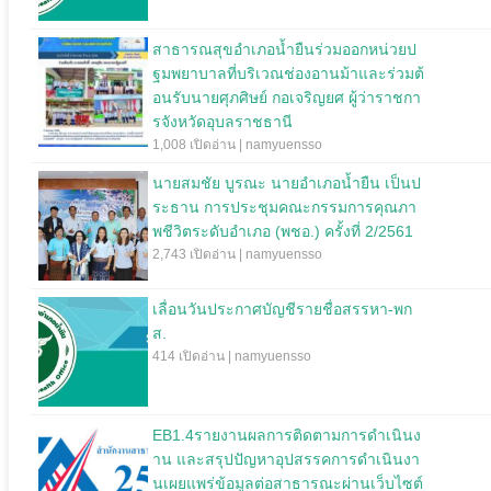
สาธารณสุขอำเภอน้ำยืนร่วมออกหน่วยป
ฐมพยาบาลที่บริเวณช่องอานม้าและร่วมต้
อนรับนายศุภศิษย์ กอเจริญยศ ผู้ว่าราชกา
รจังหวัดอุบลราชธานี
1,008 เปิดอ่าน | namyuensso
นายสมชัย บูรณะ นายอำเภอน้ำยืน เป็นป
ระธาน การประชุมคณะกรรมการคุณภา
พชีวิตระดับอำเภอ (พชอ.) ครั้งที่ 2/2561
2,743 เปิดอ่าน | namyuensso
เลื่อนวันประกาศบัญชีรายชื่อสรรหา-พก
ส.
414 เปิดอ่าน | namyuensso
EB1.4รายงานผลการติดตามการดำเนินง
าน และสรุปปัญหาอุปสรรคการดำเนินงา
นเผยแพร่ข้อมูลต่อสาธารณะผ่านเว็บไซต์