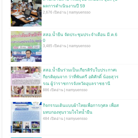
ผลการดำเนินงานปี 59
2,676 เปิดอ่าน | namyuensso
สสอ.น้ำยืน จัดประชุมประจำเดือน มี.ค.6
0
3,485 เปิดอ่าน | namyuensso
สสอ.น้ำยืนร่วมเป็นเกียรติรับใบประกาศเ
กียรติคุณจาก ว่าที่พันตรี อดิศักดิ์ น้อยสุวร
รณ ผู้ว่าราชการจังหวัดอุบลราชธานี
886 เปิดอ่าน | namyuensso
กิจกรรมเดินแบบผ้าไทยเพื่อการกุศล เพื่อส
มทบกองทุนรวมใจไทน้ำยืน
484 เปิดอ่าน | namyuensso