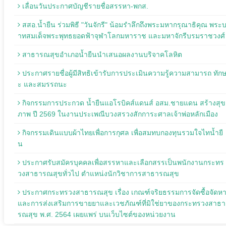
เลื่อนวันประกาศบัญชีรายชื่อสรรหา-พกส.
สสอ.น้ำยืน ร่วมพิธี "วันจักรี" น้อมรำลึกถึงพระมหากรุณาธิคุณ พระ
าทสมเด็จพระพุทธยอดฟ้าจุฬาโลกมหาราช และมหาจักรีบรมราชวงศ์
สาธารณสุขอำเภอน้ำยืนนำเสนอผลงานบริจาคโลหิต
ประกาศรายชื่อผู้มีสิทธิเข้ารับการประเมินความรู้ความสามารถ ทัก
ะ และสมรรถนะ
กิจกรรมการประกวด น้ำยืนแอโรบิคส์แดนส์ อสม.ชายแดน สร้างสุข
ภาพ ปี 2569 ในงานประเพณีบวงสรวงสักการะศาลเจ้าพ่อหลักเมือง
กิจกรรมเดินแบบผ้าไทยเพื่อการกุศล เพื่อสมทบกองทุนรวมใจไทน้ำยื
น
ประกาศรับสมัครบุคคลเพื่อสรรหาและเลือกสรรเป็นพนักงานกระทร
วงสาธารณสุขทั่วไป ตำแหน่งนักวิชาการสาธารณสุข
ประกาศกระทรวงสาธารณสุข เรื่อง เกณฑ์จริยธรรมการจัดซื้อจัดห
และการส่งเสริมการขายยาและเวชภัณฑ์ที่มิใช่ยาของกระทรวงสาธา
รณสุข พ.ศ. 2564 เผยแพร่ บนเว็บไซต์ของหน่วยงาน