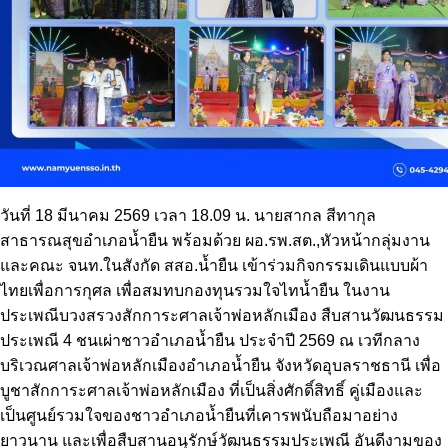
วันที่ 18 มีนาคม 2569 เวลา 18.09 น. นายสากล
สีทากุล
สาธารณสุขอำเภอน้ำยืน พร้อมด้วย ผอ.รพ.สต.,หัวหน้ากลุ่มงาน
และคณะ จนท.ในสังกัด สสอ.น้ำยืน เข้าร่วมกิจกรรมเดินแบบผ้า
ไทยเพื่อการกุศล เพื่อสมทบกองทุนรวมใจไทน้ำยืน ในงาน
ประเพณีบวงสรวงสักการะศาลเจ้าพ่อหลักเมือง สืบสานวัฒนธรรม
ประเพณี 4 ชนเผ่าชาวอำเภอน้ำยืน ประจำปี 2569 ณ เวทีกลาง
บริเวณศาลเจ้าพ่อหลักเมืองอำเภอน้ำยืน จังหวัดอุบลราชธานี เพื่อ
บูชาสักการะศาลเจ้าพ่อหลักเมือง ที่เป็นสิ่งศักดิ์สิทธิ์ คู่เมืองและ
เป็นศูนย์รวมใจของชาวอำเภอน้ำยืนที่เคารพนับถือมาอย่าง
ยาวนาน และเพื่อสืบสานอนุรักษ์วัฒนธรรมประเพณี อันดีงามของ