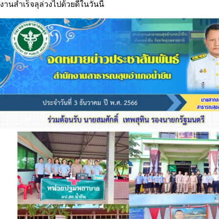
งานสำเร็จลุล่วงไปด้วยดีในวันนี้