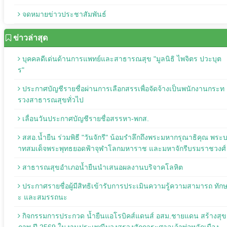
จดหมายข่าวประชาสัมพันธ์
ข่าวล่าสุด
บุคคลดีเด่นด้านการแพทย์และสาธารณสุข "มูลนิธิ ไพจิตร ปวะบุต
ร"
ประกาศบัญชีรายชื่อผ่านการเลือกสรรเพื่อจัดจ้างเป็นพนักงานกระท
รวงสาธารณสุขทั่วไป
เลื่อนวันประกาศบัญชีรายชื่อสรรหา-พกส.
สสอ.น้ำยืน ร่วมพิธี "วันจักรี" น้อมรำลึกถึงพระมหากรุณาธิคุณ พระ
าทสมเด็จพระพุทธยอดฟ้าจุฬาโลกมหาราช และมหาจักรีบรมราชวงศ์
สาธารณสุขอำเภอน้ำยืนนำเสนอผลงานบริจาคโลหิต
ประกาศรายชื่อผู้มีสิทธิเข้ารับการประเมินความรู้ความสามารถ ทัก
ะ และสมรรถนะ
กิจกรรมการประกวด น้ำยืนแอโรบิคส์แดนส์ อสม.ชายแดน สร้างสุข