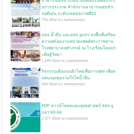
สาธารณสุขอำเภอน้ำยืนต้อนรับคณะกรร
มการประกวด สำนักงานสาธารณสุขอำเ
ภอดีเด่น ระดับเขตสุขภาพที่10
754 เปิดอ่าน | namyuensso
สสอ.น้ำยืน และสสจ.อุบลฯ ลงพื้นที่เตรียม
ความพร้อมงานหน่วยแพทย์พระราชทาน
โรงพยาบาลจุฬาภรณ์ ณ โรงเรียนโดมปร
ะดิษฐ์วิทยา
1,449 เปิดอ่าน | namyuensso
กิจกรรมเดินแบบผ้าไทยเพื่อการกุศล เพื่อส
มทบกองทุนรวมใจไทน้ำยืน
484 เปิดอ่าน | namyuensso
PDF ดาวน์โหลดแผนยุทธศาสตร์ สสจ.อุ
บลฯ 60-64
2,377 เปิดอ่าน | namyuensso