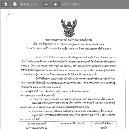
Page
1
/
5
Zoom
100%