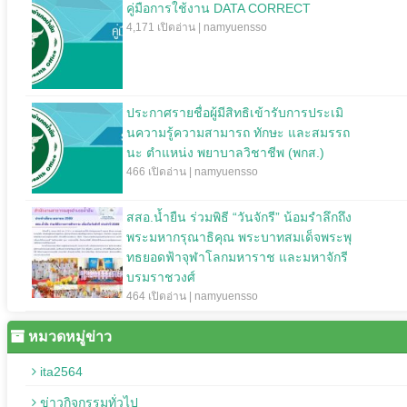
คู่มือการใช้งาน DATA CORRECT
4,171 เปิดอ่าน | namyuensso
ประกาศรายชื่อผู้มีสิทธิเข้ารับการประเมิ
นความรู้ความสามารถ ทักษะ และสมรรถ
นะ ตำแหน่ง พยาบาลวิชาชีพ (พกส.)
466 เปิดอ่าน | namyuensso
สสอ.น้ำยืน ร่วมพิธี “วันจักรี” น้อมรำลึกถึง
พระมหากรุณาธิคุณ พระบาทสมเด็จพระพุ
ทธยอดฟ้าจุฬาโลกมหาราช และมหาจักรี
บรมราชวงศ์
464 เปิดอ่าน | namyuensso
หมวดหมู่ข่าว
ita2564
ข่าวกิจกรรมทั่วไป