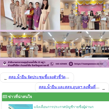
สสอ.น้ำยืน จัดประชุมชี้แจงตัวชี้วัด Ranking ปีงบประมาณ 2568
←
สสอ.น้ำยืน และสสจ.อุบลฯ ลงพื้นที่เตรียมความพร้อมงานหน่วยแพทย์พระราชทาน โรงพยาบาลจุฬาภรณ์ ณ โรงเรียนโดมประดิษฐ์วิทยา
→
ข่าวที่น่าสนใจ
แจ้งเลื่อนการประกาศบัญชีรายชื่อผู้ผ่านก