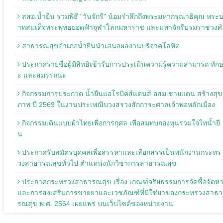
สสอ.น้ำยืน ร่วมพิธี "วันจักรี" น้อมรำลึกถึงพระมหากรุณาธิคุณ พระ
าทสมเด็จพระพุทธยอดฟ้าจุฬาโลกมหาราช และมหาจักรีบรมราชวงศ์
สาธารณสุขอำเภอน้ำยืนนำเสนอผลงานบริจาคโลหิต
ประกาศรายชื่อผู้มีสิทธิเข้ารับการประเมินความรู้ความสามารถ ทัก
ะ และสมรรถนะ
กิจกรรมการประกวด น้ำยืนแอโรบิคส์แดนส์ อสม.ชายแดน สร้างสุข
ภาพ ปี 2569 ในงานประเพณีบวงสรวงสักการะศาลเจ้าพ่อหลักเมือง
กิจกรรมเดินแบบผ้าไทยเพื่อการกุศล เพื่อสมทบกองทุนรวมใจไทน้ำยื
น
ประกาศรับสมัครบุคคลเพื่อสรรหาและเลือกสรรเป็นพนักงานกระทร
วงสาธารณสุขทั่วไป ตำแหน่งนักวิชาการสาธารณสุข
ประกาศกระทรวงสาธารณสุข เรื่อง เกณฑ์จริยธรรมการจัดซื้อจัดห
และการส่งเสริมการขายยาและเวชภัณฑ์ที่มิใช่ยาของกระทรวงสาธา
รณสุข พ.ศ. 2564 เผยแพร่ บนเว็บไซต์ของหน่วยงาน