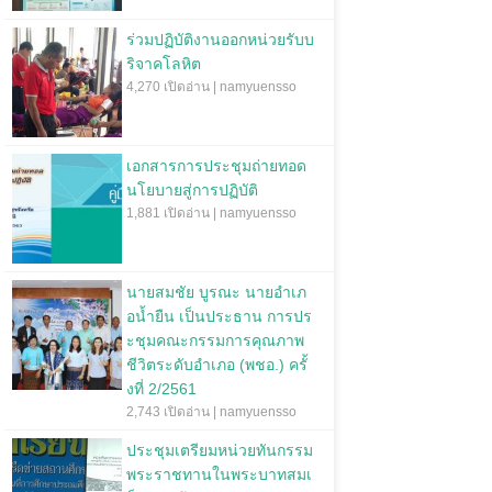
ร่วมปฏิบัติงานออกหน่วยรับบ
ริจาคโลหิต
4,270 เปิดอ่าน | namyuensso
เอกสารการประชุมถ่ายทอด
นโยบายสู่การปฏิบัติ
1,881 เปิดอ่าน | namyuensso
นายสมชัย บูรณะ นายอำเภ
อน้ำยืน เป็นประธาน การปร
ะชุมคณะกรรมการคุณภาพ
ชีวิตระดับอำเภอ (พชอ.) ครั้
งที่ 2/2561
2,743 เปิดอ่าน | namyuensso
ประชุมเตรียมหน่วยทันกรรม
พระราชทานในพระบาทสมเ