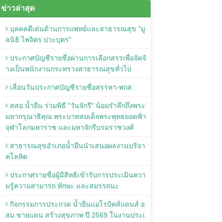
ข่าวล่าสุด
บุคคลดีเด่นด้านการแพทย์และสาธารณสุข "มู
ลนิธิ ไพจิตร ปวะบุตร"
ประกาศบัญชีรายชื่อผ่านการเลือกสรรเพื่อจัดจ้
างเป็นพนักงานกระทรวงสาธารณสุขทั่วไป
เลื่อนวันประกาศบัญชีรายชื่อสรรหา-พกส.
สสอ.น้ำยืน ร่วมพิธี "วันจักรี" น้อมรำลึกถึงพระ
มหากรุณาธิคุณ พระบาทสมเด็จพระพุทธยอดฟ้า
จุฬาโลกมหาราช และมหาจักรีบรมราชวงศ์
สาธารณสุขอำเภอน้ำยืนนำเสนอผลงานบริจา
คโลหิต
ประกาศรายชื่อผู้มีสิทธิเข้ารับการประเมินควา
มรู้ความสามารถ ทักษะ และสมรรถนะ
กิจกรรมการประกวด น้ำยืนแอโรบิคส์แดนส์ อ
สม.ชายแดน สร้างสุขภาพ ปี 2569 ในงานประเ