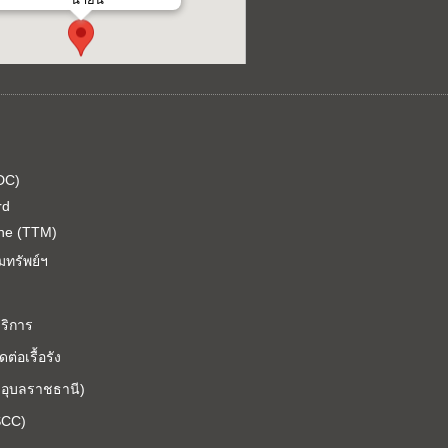
DC)
rd
ine (TTM)
ทรัพย์ฯ
ริการ
ต่อเรื้อรัง
.อุบลราชธานี)
SCC)