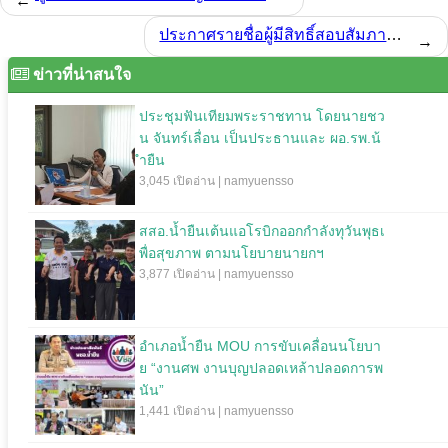
←
ประกาศรายชื่อผู้มีสิทธิ์สอบสัมภาษณ์ เพื่อสรรหาเป็นลูกจ้างชั่วคราวเงินบำรุง(รายวัน)
→
ข่าวที่น่าสนใจ
ประชุมฟันเทียมพระราชทาน โดยนายชว
น จันทร์เลื่อน เป็นประธานและ ผอ.รพ.น้
ำยืน
3,045 เปิดอ่าน | namyuensso
สสอ.น้ำยืนเต้นแอโรบิกออกกำลังทุวันพุธเ
พื่อสุขภาพ ตามนโยบายนายกฯ
3,877 เปิดอ่าน | namyuensso
อำเภอน้ำยืน MOU การขับเคลื่อนนโยบา
ย “งานศพ งานบุญปลอดเหล้าปลอดการพ
นัน”
1,441 เปิดอ่าน | namyuensso