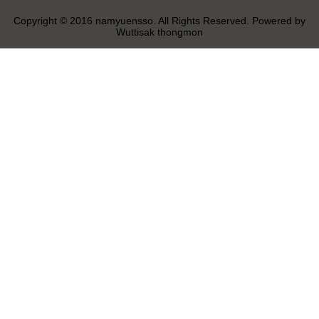
Copyright © 2016 namyuensso. All Rights Reserved. Powered by
Wuttisak thongmon