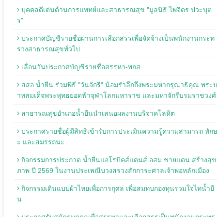
บุคคลดีเด่นด้านการแพทย์และสาธารณสุข "มูลนิธิ ไพจิตร ปวะบุต
ร"
ประกาศบัญชีรายชื่อผ่านการเลือกสรรเพื่อจัดจ้างเป็นพนักงานกระท
รวงสาธารณสุขทั่วไป
เลื่อนวันประกาศบัญชีรายชื่อสรรหา-พกส.
สสอ.น้ำยืน ร่วมพิธี "วันจักรี" น้อมรำลึกถึงพระมหากรุณาธิคุณ พระ
าทสมเด็จพระพุทธยอดฟ้าจุฬาโลกมหาราช และมหาจักรีบรมราชวงศ์
สาธารณสุขอำเภอน้ำยืนนำเสนอผลงานบริจาคโลหิต
ประกาศรายชื่อผู้มีสิทธิเข้ารับการประเมินความรู้ความสามารถ ทัก
ะ และสมรรถนะ
กิจกรรมการประกวด น้ำยืนแอโรบิคส์แดนส์ อสม.ชายแดน สร้างสุข
ภาพ ปี 2569 ในงานประเพณีบวงสรวงสักการะศาลเจ้าพ่อหลักเมือง
กิจกรรมเดินแบบผ้าไทยเพื่อการกุศล เพื่อสมทบกองทุนรวมใจไทน้ำยื
น
ประกาศรับสมัครบุคคลเพื่อสรรหาและเลือกสรรเป็นพนักงานกระทร