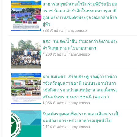
สาธารณสุขอำเภอน้ำยืนร่วมพิธีวันปิยมห
าราช น้อมเกล้ารำลึกในพระมหากรุณาธิ
คุณ พระบาทสมเด็จพระจุลจอมเกล้าเจ้าอ
ยู่หัว
838 เปิดอ่าน | namyuensso
สสอ. รพ.สต.น้ำยืน ร่วมออกกำลังกายประ
จำวันพุธ ตามนโยบายนายกฯ
4,260 เปิดอ่าน | namyuensso
นายสมเพชร สร้อยสระคู รองผู้ว่าราชกา
รจังหวัดอุบลราชธานี เป็นประธานในกา
รจัดกิจกรรม หน่วยแพทย์อาสาสมเด็จพระ
ศรีนครินทราบรมราชชนนี (พอ.สว.)
1,056 เปิดอ่าน | namyuensso
รับสมัครบุคคลเพื่อสรรหาและเลือกสรรเป็
นพนักงานกระทรวงสาธารณสุขทั่วไป
2,114 เปิดอ่าน | namyuensso