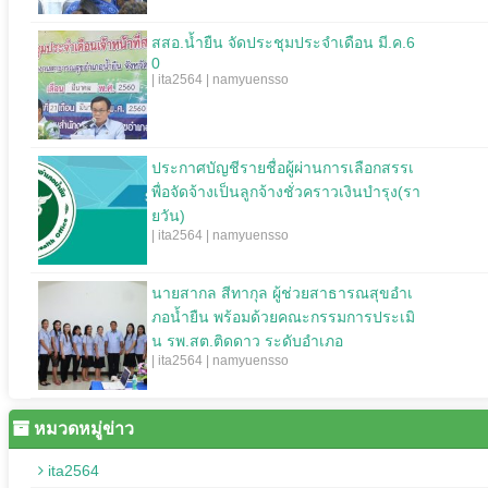
สสอ.น้ำยืน จัดประชุมประจำเดือน มี.ค.6
0
| ita2564 | namyuensso
ประกาศบัญชีรายชื่อผู้ผ่านการเลือกสรรเ
พื่อจัดจ้างเป็นลูกจ้างชั่วคราวเงินบำรุง(รา
ยวัน)
| ita2564 | namyuensso
นายสากล สีทากุล ผู้ช่วยสาธารณสุขอำเ
ภอน้ำยืน พร้อมด้วยคณะกรรมการประเมิ
น รพ.สต.ติดดาว ระดับอำเภอ
| ita2564 | namyuensso
หมวดหมู่ข่าว
ita2564