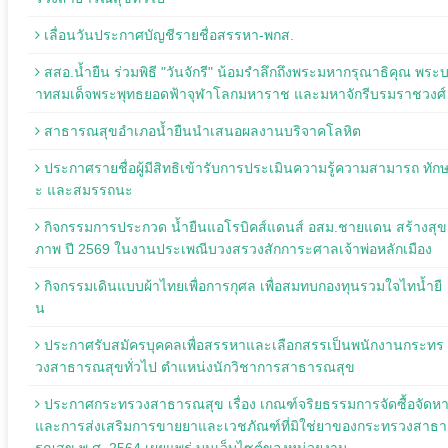
เลื่อนวันประกาศบัญชีรายชื่อสรรหา-พกส.
สสอ.น้ำยืน ร่วมพิธี "วันจักรี" น้อมรำลึกถึงพระมหากรุณาธิคุณ พระ
าทสมเด็จพระพุทธยอดฟ้าจุฬาโลกมหาราช และมหาจักรีบรมราชวงศ์
สาธารณสุขอำเภอน้ำยืนนำเสนอผลงานบริจาคโลหิต
ประกาศรายชื่อผู้มีสิทธิเข้ารับการประเมินความรู้ความสามารถ ทัก
ะ และสมรรถนะ
กิจกรรมการประกวด น้ำยืนแอโรบิคส์แดนส์ อสม.ชายแดน สร้างสุข
ภาพ ปี 2569 ในงานประเพณีบวงสรวงสักการะศาลเจ้าพ่อหลักเมือง
กิจกรรมเดินแบบผ้าไทยเพื่อการกุศล เพื่อสมทบกองทุนรวมใจไทน้ำยื
น
ประกาศรับสมัครบุคคลเพื่อสรรหาและเลือกสรรเป็นพนักงานกระทร
วงสาธารณสุขทั่วไป ตำแหน่งนักวิชาการสาธารณสุข
ประกาศกระทรวงสาธารณสุข เรื่อง เกณฑ์จริยธรรมการจัดซื้อจัดห
และการส่งเสริมการขายยาและเวชภัณฑ์ที่มิใช่ยาของกระทรวงสาธา