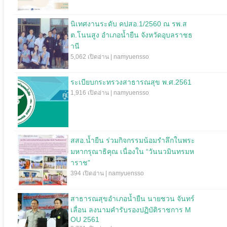
นิเทศงานระดับ คปสอ.1/2560 ณ รพ.ส
ต.โนนสูง อำเภอน้ำยืน จังหวัดอุบลราชธ
านี
5,062 เปิดอ่าน | namyuensso
ระเบียบกระทรวงสาธารณสุข พ.ศ.2561
1,916 เปิดอ่าน | namyuensso
สสอ.น้ำยืน ร่วมกิจกรรมน้อมรำลึกในพระ
มหากรุณาธิคุณ เนื่องใน “วันนวมินทรมห
าราช”
394 เปิดอ่าน | namyuensso
สาธารณสุขอำเภอน้ำยืน นายชวน จันทร์
เลื่อน ลงนามคำรับรองปฏิบัติราชการ M
OU 2561