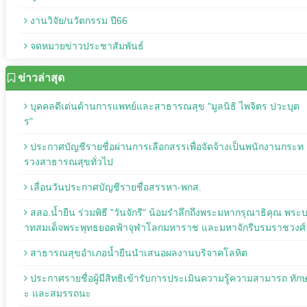
งานวิจัย/นวัตกรรม ปี66
จดหมายข่าวประชาสัมพันธ์
ข่าวล่าสุด
บุคคลดีเด่นด้านการแพทย์และสาธารณสุข "มูลนิธิ ไพจิตร ปวะบุต
ร"
ประกาศบัญชีรายชื่อผ่านการเลือกสรรเพื่อจัดจ้างเป็นพนักงานกระท
รวงสาธารณสุขทั่วไป
เลื่อนวันประกาศบัญชีรายชื่อสรรหา-พกส.
สสอ.น้ำยืน ร่วมพิธี "วันจักรี" น้อมรำลึกถึงพระมหากรุณาธิคุณ พระ
าทสมเด็จพระพุทธยอดฟ้าจุฬาโลกมหาราช และมหาจักรีบรมราชวงศ์
สาธารณสุขอำเภอน้ำยืนนำเสนอผลงานบริจาคโลหิต
ประกาศรายชื่อผู้มีสิทธิเข้ารับการประเมินความรู้ความสามารถ ทัก
ะ และสมรรถนะ