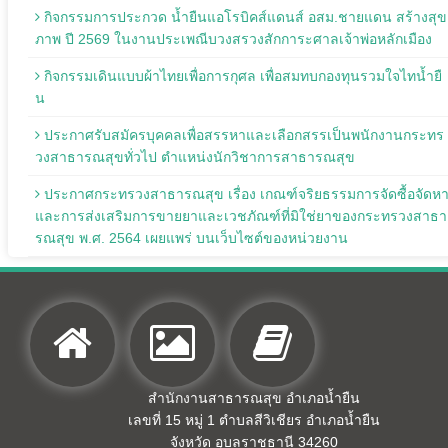
กิจกรรมการประกวด น้ำยืนแอโรบิคส์แดนส์ อสม.ชายแดน สร้างสุข
ภาพ ปี 2569 ในงานประเพณีบวงสรวงสักการะศาลเจ้าพ่อหลักเมือง
กิจกรรมเดินแบบผ้าไทยเพื่อการกุศล เพื่อสมทบกองทุนรวมใจไทน้ำยื
น
ประกาศรับสมัครบุคคลเพื่อสรรหาและเลือกสรรเป็นพนักงานกระทร
วงสาธารณสุขทั่วไป ตำแหน่งนักวิชาการสาธารณสุข
ประกาศกระทรวงสาธารณสุข เรื่อง เกณฑ์จริยธรรมการจัดซื้อจัดห
และการส่งเสริมการขายยาและเวชภัณฑ์ที่มิใช่ยาของกระทรวงสาธา
รณสุข พ.ศ. 2564 เผยแพร่ บนเว็บไซต์ของหน่วยงาน
สำนักงานสาธารณสุข อำเภอน้ำยืน
เลขที่ 15 หมู่ 1 ตำบลสีวิเชียร อำเภอน้ำยืน
จังหวัด อุบลราชธานี 34260