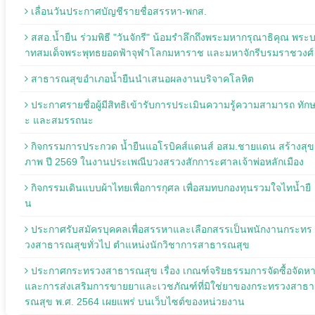
เลื่อนวันประกาศบัญชีรายชื่อสรรหา-พกส.
สสอ.น้ำยืน ร่วมพิธี "วันจักรี" น้อมรำลึกถึงพระมหากรุณาธิคุณ พระ
าทสมเด็จพระพุทธยอดฟ้าจุฬาโลกมหาราช และมหาจักรีบรมราชวงศ์
สาธารณสุขอำเภอน้ำยืนนำเสนอผลงานบริจาคโลหิต
ประกาศรายชื่อผู้มีสิทธิเข้ารับการประเมินความรู้ความสามารถ ทัก
ะ และสมรรถนะ
กิจกรรมการประกวด น้ำยืนแอโรบิคส์แดนส์ อสม.ชายแดน สร้างสุข
ภาพ ปี 2569 ในงานประเพณีบวงสรวงสักการะศาลเจ้าพ่อหลักเมือง
กิจกรรมเดินแบบผ้าไทยเพื่อการกุศล เพื่อสมทบกองทุนรวมใจไทน้ำยื
น
ประกาศรับสมัครบุคคลเพื่อสรรหาและเลือกสรรเป็นพนักงานกระทร
วงสาธารณสุขทั่วไป ตำแหน่งนักวิชาการสาธารณสุข
ประกาศกระทรวงสาธารณสุข เรื่อง เกณฑ์จริยธรรมการจัดซื้อจัดห
และการส่งเสริมการขายยาและเวชภัณฑ์ที่มิใช่ยาของกระทรวงสาธา
รณสุข พ.ศ. 2564 เผยแพร่ บนเว็บไซต์ของหน่วยงาน