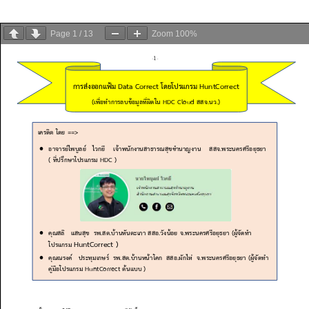
Page
1
/
13
Zoom
100%