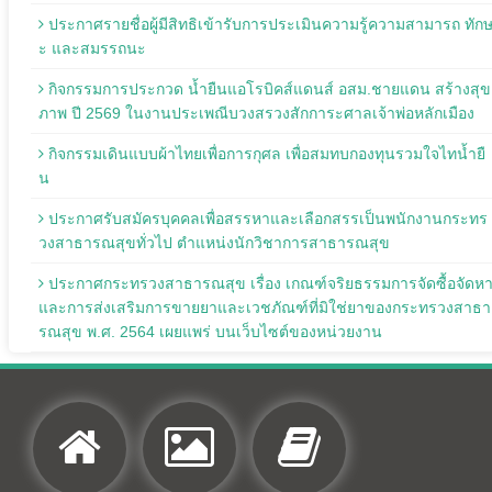
ประกาศรายชื่อผู้มีสิทธิเข้ารับการประเมินความรู้ความสามารถ ทัก
ะ และสมรรถนะ
กิจกรรมการประกวด น้ำยืนแอโรบิคส์แดนส์ อสม.ชายแดน สร้างสุข
ภาพ ปี 2569 ในงานประเพณีบวงสรวงสักการะศาลเจ้าพ่อหลักเมือง
กิจกรรมเดินแบบผ้าไทยเพื่อการกุศล เพื่อสมทบกองทุนรวมใจไทน้ำยื
น
ประกาศรับสมัครบุคคลเพื่อสรรหาและเลือกสรรเป็นพนักงานกระทร
วงสาธารณสุขทั่วไป ตำแหน่งนักวิชาการสาธารณสุข
ประกาศกระทรวงสาธารณสุข เรื่อง เกณฑ์จริยธรรมการจัดซื้อจัดห
และการส่งเสริมการขายยาและเวชภัณฑ์ที่มิใช่ยาของกระทรวงสาธา
รณสุข พ.ศ. 2564 เผยแพร่ บนเว็บไซต์ของหน่วยงาน