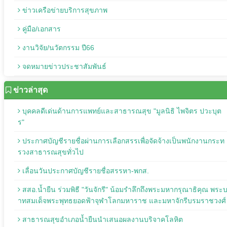
ข่าวเครือข่ายบริการสุขภาพ
คู่มือ/เอกสาร
งานวิจัย/นวัตกรรม ปี66
จดหมายข่าวประชาสัมพันธ์
ข่าวล่าสุด
บุคคลดีเด่นด้านการแพทย์และสาธารณสุข "มูลนิธิ ไพจิตร ปวะบุต
ร"
ประกาศบัญชีรายชื่อผ่านการเลือกสรรเพื่อจัดจ้างเป็นพนักงานกระท
รวงสาธารณสุขทั่วไป
เลื่อนวันประกาศบัญชีรายชื่อสรรหา-พกส.
สสอ.น้ำยืน ร่วมพิธี "วันจักรี" น้อมรำลึกถึงพระมหากรุณาธิคุณ พระ
าทสมเด็จพระพุทธยอดฟ้าจุฬาโลกมหาราช และมหาจักรีบรมราชวงศ์
สาธารณสุขอำเภอน้ำยืนนำเสนอผลงานบริจาคโลหิต