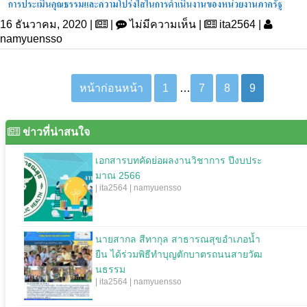
16 ธันวาคม, 2020 |
|
ไม่มีความเห็น |
ita2564 |
namyuensso
หน้าก่อนหน้า
1
…
7
8
9
ข่าวที่น่าสนใจ
เอกสารบทคัดย่อผลงานวิชาการ ปีงบประ
มาณ 2566
| ita2564 | namyuensso
นายสากล สีทากุล สาธารณสุขอำเภอน้ำ
ยืน ได้ร่วมพิธีทำบุญตักบาตรถนนสายวัฒ
นธรรม
| ita2564 | namyuensso