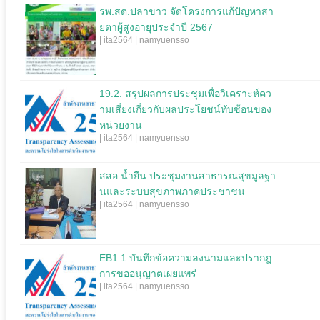
รพ.สต.ปลาขาว จัดโครงการแก้ปัญหาสา
ยตาผู้สูงอายุประจำปี 2567
| ita2564 | namyuensso
19.2. สรุปผลการประชุมเพื่อวิเคราะห์คว
ามเสี่ยงเกี่ยวกับผลประโยชน์ทับซ้อนของ
หน่วยงาน
| ita2564 | namyuensso
สสอ.น้ำยืน ประชุมงานสาธารณสุขมูลฐา
นและระบบสุขภาพภาคประชาชน
| ita2564 | namyuensso
EB1.1 บันทึกข้อความลงนามและปรากฎ
การขออนุญาตเผยแพร่
| ita2564 | namyuensso