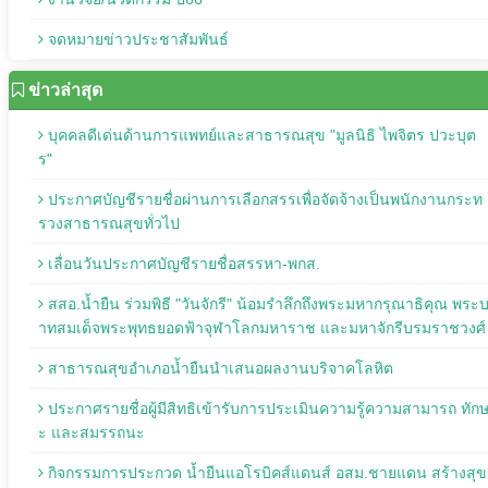
จดหมายข่าวประชาสัมพันธ์
ข่าวล่าสุด
บุคคลดีเด่นด้านการแพทย์และสาธารณสุข "มูลนิธิ ไพจิตร ปวะบุต
ร"
ประกาศบัญชีรายชื่อผ่านการเลือกสรรเพื่อจัดจ้างเป็นพนักงานกระท
รวงสาธารณสุขทั่วไป
เลื่อนวันประกาศบัญชีรายชื่อสรรหา-พกส.
สสอ.น้ำยืน ร่วมพิธี "วันจักรี" น้อมรำลึกถึงพระมหากรุณาธิคุณ พระ
าทสมเด็จพระพุทธยอดฟ้าจุฬาโลกมหาราช และมหาจักรีบรมราชวงศ์
สาธารณสุขอำเภอน้ำยืนนำเสนอผลงานบริจาคโลหิต
ประกาศรายชื่อผู้มีสิทธิเข้ารับการประเมินความรู้ความสามารถ ทัก
ะ และสมรรถนะ
กิจกรรมการประกวด น้ำยืนแอโรบิคส์แดนส์ อสม.ชายแดน สร้างสุข