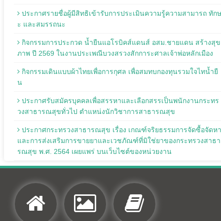
ประกาศรายชื่อผู้มีสิทธิเข้ารับการประเมินความรู้ความสามารถ ทัก
ะ และสมรรถนะ
กิจกรรมการประกวด น้ำยืนแอโรบิคส์แดนส์ อสม.ชายแดน สร้างสุข
ภาพ ปี 2569 ในงานประเพณีบวงสรวงสักการะศาลเจ้าพ่อหลักเมือง
กิจกรรมเดินแบบผ้าไทยเพื่อการกุศล เพื่อสมทบกองทุนรวมใจไทน้ำยื
น
ประกาศรับสมัครบุคคลเพื่อสรรหาและเลือกสรรเป็นพนักงานกระทร
วงสาธารณสุขทั่วไป ตำแหน่งนักวิชาการสาธารณสุข
ประกาศกระทรวงสาธารณสุข เรื่อง เกณฑ์จริยธรรมการจัดซื้อจัดห
และการส่งเสริมการขายยาและเวชภัณฑ์ที่มิใช่ยาของกระทรวงสาธา
รณสุข พ.ศ. 2564 เผยแพร่ บนเว็บไซต์ของหน่วยงาน