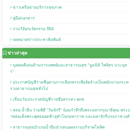
ข่าวเครือข่ายบริการสุขภาพ
คู่มือ/เอกสาร
งานวิจัย/นวัตกรรม ปี66
จดหมายข่าวประชาสัมพันธ์
ข่าวล่าสุด
บุคคลดีเด่นด้านการแพทย์และสาธารณสุข "มูลนิธิ ไพจิตร ปวะบุต
ร"
ประกาศบัญชีรายชื่อผ่านการเลือกสรรเพื่อจัดจ้างเป็นพนักงานกระท
รวงสาธารณสุขทั่วไป
เลื่อนวันประกาศบัญชีรายชื่อสรรหา-พกส.
สสอ.น้ำยืน ร่วมพิธี "วันจักรี" น้อมรำลึกถึงพระมหากรุณาธิคุณ พระ
าทสมเด็จพระพุทธยอดฟ้าจุฬาโลกมหาราช และมหาจักรีบรมราชวงศ์
สาธารณสุขอำเภอน้ำยืนนำเสนอผลงานบริจาคโลหิต