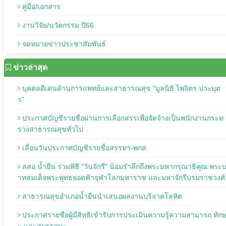
คู่มือ/เอกสาร
งานวิจัย/นวัตกรรม ปี66
จดหมายข่าวประชาสัมพันธ์
ข่าวล่าสุด
บุคคลดีเด่นด้านการแพทย์และสาธารณสุข "มูลนิธิ ไพจิตร ปวะบุต
ร"
ประกาศบัญชีรายชื่อผ่านการเลือกสรรเพื่อจัดจ้างเป็นพนักงานกระท
รวงสาธารณสุขทั่วไป
เลื่อนวันประกาศบัญชีรายชื่อสรรหา-พกส.
สสอ.น้ำยืน ร่วมพิธี "วันจักรี" น้อมรำลึกถึงพระมหากรุณาธิคุณ พระ
าทสมเด็จพระพุทธยอดฟ้าจุฬาโลกมหาราช และมหาจักรีบรมราชวงศ์
สาธารณสุขอำเภอน้ำยืนนำเสนอผลงานบริจาคโลหิต
ประกาศรายชื่อผู้มีสิทธิเข้ารับการประเมินความรู้ความสามารถ ทัก
ะ และสมรรถนะ