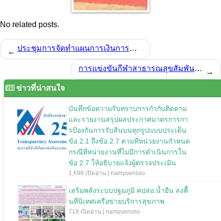
No related posts.
ประชุมการจัดทำแผนการเงินการคลังแผนปฏิบัติการ ปี 2560
←
การแข่งขันกีฬาสาธารณสุขสัมพันธ์ โซนที่ 4 สนาม ร.ร.บุณฑริก
→
ข่าวที่น่าสนใจ
บันทึกข้อความรับทราบการกำกับติดตาม
และรายงานสรุปผลประกาศมาตรการกา
รป้องกันการรับสินบนทุกรูปแบบประเด็น
ข้อ 2.1 ถึงข้อ 2.7 ตามที่หน่วยงานกำหนด
กรณีที่หน่วยงานที่ไม่มีการดำเนินการใน
ข้อ 2.7 ให้อธิบายแจ้งผู้ตรวจประเมิน
1,698 เปิดอ่าน | namyuensso
เสริมพลังระบบปฐมภูมิ คปสอ.น้ำยืน ลงพื้
นที่นิเทศเครือข่ายบริการสุขภาพ
718 เปิดอ่าน | namyuensso