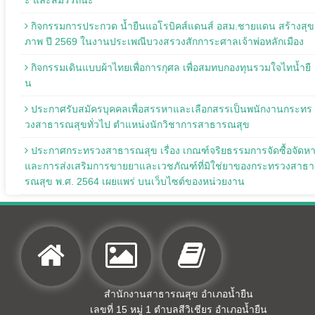
กิจกรรมการประกวด น้ำยืนแอโรบิคส์แดนส์ อสม.ชายแดน สร้างสุข
ภาพ ปี 2569 ในงานประเพณีบวงสรวงสักการะศาลเจ้าพ่อหลักเมือง
กิจกรรมเดินแบบผ้าไทยเพื่อการกุศล เพื่อสมทบกองทุนรวมใจไทน้ำยื
น
ประกาศรับสมัครบุคคลเพื่อสรรหาและเลือกสรรเป็นพนักงานกระทร
วงสาธารณสุขทั่วไป ตำแหน่งนักวิชาการสาธารณสุข
ประกาศกระทรวงสาธารณสุข เรื่อง เกณฑ์จริยธรรมการจัดซื้อจัดห
และการส่งเสริมการขายยาและเวชภัณฑ์ที่มิใช่ยาของกระทรวงสาธา
รณสุข พ.ศ. 2564 เผยแพร่ บนเว็บไซต์ของหน่วยงาน
สำนักงานสาธารณสุข อำเภอน้ำยืน
เลขที่ 15 หมู่ 1 ตำบลสีวิเชียร อำเภอน้ำยืน