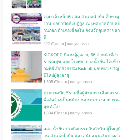
คณะเจ้าหน้าที่ อสม.อำเภอน้ำยืน ศึกษาดู
งาน บ่อบำบัดสิ่งปฏิกูล ณ เทศบาลตำบลบ้
านกอก อำเภอเขื่องใน จังหวัดอุบลราชธา
นี
922 เปิดอ่าน | namyuensso
KICKOFF ปีแห่งผู้สูงอายุ 66 จ้าหน้าที่สา
ธารณสุข และโรงพยาบาลน้ำยืน ได้เข้าร่
วมพิธีเปิดกิจกรรม Kick off มอบของขวัญ
ปีใหม่ผู้สูงอายุ
1,605 เปิดอ่าน | namyuensso
ประกาศบัญชีรายชื่อผู้ผ่านการเลือกสรรเ
พื่อจัดจ้างเป็นพนักงานกระทรวงสาธารณ
สุขทั่วไป
1,334 เปิดอ่าน | namyuensso
สสอ.น้ำยืน ร่วมกิจกรรมวันกำนัน ผู้ใหญ่บ้
าน อำเภอน้ำยืน และสนับสนุนเงินบางส่ว