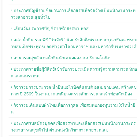
ประกาศบัญชีรายชื่อผ่านการเลือกสรรเพื่อจัดจ้างเป็นพนักงานกระท
รวงสาธารณสุขทั่วไป
เลื่อนวันประกาศบัญชีรายชื่อสรรหา-พกส.
สสอ.น้ำยืน ร่วมพิธี "วันจักรี" น้อมรำลึกถึงพระมหากรุณาธิคุณ พระ
าทสมเด็จพระพุทธยอดฟ้าจุฬาโลกมหาราช และมหาจักรีบรมราชวงศ์
สาธารณสุขอำเภอน้ำยืนนำเสนอผลงานบริจาคโลหิต
ประกาศรายชื่อผู้มีสิทธิเข้ารับการประเมินความรู้ความสามารถ ทัก
ะ และสมรรถนะ
กิจกรรมการประกวด น้ำยืนแอโรบิคส์แดนส์ อสม.ชายแดน สร้างสุข
ภาพ ปี 2569 ในงานประเพณีบวงสรวงสักการะศาลเจ้าพ่อหลักเมือง
กิจกรรมเดินแบบผ้าไทยเพื่อการกุศล เพื่อสมทบกองทุนรวมใจไทน้ำยื
น
ประกาศรับสมัครบุคคลเพื่อสรรหาและเลือกสรรเป็นพนักงานกระทร
วงสาธารณสุขทั่วไป ตำแหน่งนักวิชาการสาธารณสุข