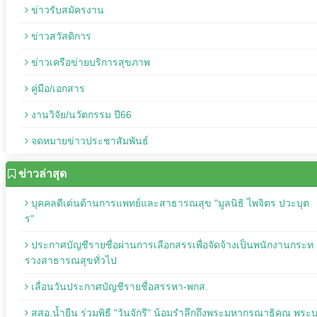
ข่าวรับสมัครงาน
ข่าวสวัสดิการ
ข่าวเครือข่ายบริการสุขภาพ
คู่มือ/เอกสาร
งานวิจัย/นวัตกรรม ปี66
จดหมายข่าวประชาสัมพันธ์
ข่าวล่าสุด
บุคคลดีเด่นด้านการแพทย์และสาธารณสุข "มูลนิธิ ไพจิตร ปวะบุต
ร"
ประกาศบัญชีรายชื่อผ่านการเลือกสรรเพื่อจัดจ้างเป็นพนักงานกระท
รวงสาธารณสุขทั่วไป
เลื่อนวันประกาศบัญชีรายชื่อสรรหา-พกส.
สสอ.น้ำยืน ร่วมพิธี "วันจักรี" น้อมรำลึกถึงพระมหากรุณาธิคุณ พระ