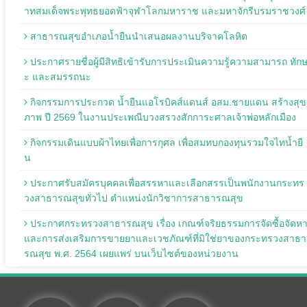
าทสมเด็จพระพุทธยอดฟ้าจุฬาโลกมหาราช และมหาจักรีบรมราชวงศ์
สาธารณสุขอำเภอน้ำยืนนำเสนอผลงานบริจาคโลหิต
ประกาศรายชื่อผู้มีสิทธิเข้ารับการประเมินความรู้ความสามารถ ทัก
ะ และสมรรถนะ
กิจกรรมการประกวด น้ำยืนแอโรบิคส์แดนส์ อสม.ชายแดน สร้างสุข
ภาพ ปี 2569 ในงานประเพณีบวงสรวงสักการะศาลเจ้าพ่อหลักเมือง
กิจกรรมเดินแบบผ้าไทยเพื่อการกุศล เพื่อสมทบกองทุนรวมใจไทน้ำยื
น
ประกาศรับสมัครบุคคลเพื่อสรรหาและเลือกสรรเป็นพนักงานกระทร
วงสาธารณสุขทั่วไป ตำแหน่งนักวิชาการสาธารณสุข
ประกาศกระทรวงสาธารณสุข เรื่อง เกณฑ์จริยธรรมการจัดซื้อจัดห
และการส่งเสริมการขายยาและเวชภัณฑ์ที่มิใช่ยาของกระทรวงสาธา
รณสุข พ.ศ. 2564 เผยแพร่ บนเว็บไซต์ของหน่วยงาน