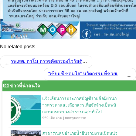
No related posts.
รพ.สต. ตาโม ตรวจคัดกรองไวรัสตับอักเสบบีและซี 2567
←
“เซียมซี ซ่อมใจ” นวัตกรรมที่ช่วยเสริมสร้างความสุข
→
ข่าวที่น่าสนใจ
แจ้งเลื่อนการประกาศบัญชีรายชื่อผู้ผ่านก
ารสรรหาและเลือกสรรเพื่อจัดจ้างเป็นพนั
กงานกระทรวงสาธารณสุขทั่วไป
959 เปิดอ่าน | namyuensso
สาธารณสุขอำเภอน้ำยืนร่วมงานเปิดหน่ว