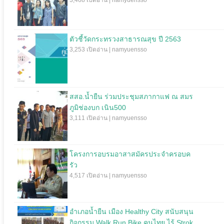
3,468 เปิดอ่าน | namyuensso
ตัวชี้วัดกระทรวงสาธารณสุข ปี 2563
3,253 เปิดอ่าน | namyuensso
สสอ.น้ำยืน ร่วมประชุมสภากาแฟ ณ สมร
ภูมิช่องบก เนิน500
3,111 เปิดอ่าน | namyuensso
โครงการอบรมอาสาสมัครประจำครอบค
รัว
4,517 เปิดอ่าน | namyuensso
อำเภอน้ำยืน เมือง Healthy City สนับสนุน
กิจกรรม Walk Run Bike คนไทย ไร้ Strok