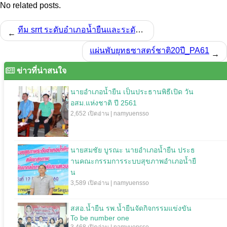
No related posts.
ทีม srrt ระดับอำเภอน้ำยืนและระดับตำบลง ทำกิจกรรมรณรงค์ ทำความสะอาดหมู่บ้าน กำจัดยุงลาย
←
แผ่นพับยุทธซาสตร์ชาติ20ปี_PA61
→
ข่าวที่น่าสนใจ
นายอำเภอน้ำยืน เป็นประธานพิธีเปิด วัน
อสม.แห่งชาติ ปี 2561
2,652 เปิดอ่าน | namyuensso
นายสมชัย บูรณะ นายอำเภอน้ำยืน ประธ
านคณะกรรมการระบบสุขภาพอำเภอน้ำยื
น
3,589 เปิดอ่าน | namyuensso
สสอ.น้ำยืน รพ.น้ำยืนจัดกิจกรรมแข่งขัน
To be number one