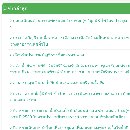
ข่าวล่าสุด
บุคคลดีเด่นด้านการแพทย์และสาธารณสุข "มูลนิธิ ไพจิตร ปวะบุต
ร"
ประกาศบัญชีรายชื่อผ่านการเลือกสรรเพื่อจัดจ้างเป็นพนักงานกระท
รวงสาธารณสุขทั่วไป
เลื่อนวันประกาศบัญชีรายชื่อสรรหา-พกส.
สสอ.น้ำยืน ร่วมพิธี "วันจักรี" น้อมรำลึกถึงพระมหากรุณาธิคุณ พระ
าทสมเด็จพระพุทธยอดฟ้าจุฬาโลกมหาราช และมหาจักรีบรมราชวงศ์
สาธารณสุขอำเภอน้ำยืนนำเสนอผลงานบริจาคโลหิต
ประกาศรายชื่อผู้มีสิทธิเข้ารับการประเมินความรู้ความสามารถ ทัก
ะ และสมรรถนะ
กิจกรรมการประกวด น้ำยืนแอโรบิคส์แดนส์ อสม.ชายแดน สร้างสุข
ภาพ ปี 2569 ในงานประเพณีบวงสรวงสักการะศาลเจ้าพ่อหลักเมือง
กิจกรรมเดินแบบผ้าไทยเพื่อการกุศล เพื่อสมทบกองทุนรวมใจไทน้ำยื