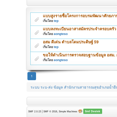
แบบสูงรายชื่อโครงการอบรมพัฒนาศักยภาพ-
เริ่มโดย
tep
แบบลงทะเบียนอาสาสมัครประจำครอบครัว
เริ่มโดย
aongteso
อสม ดีเด่น ตำบลโดมประดิษฐ์ 59
เริ่มโดย
tep
ขอให้ดำเนินการตรวจสอบฐานข้อมูล อสม.
เริ่มโดย
aongteso
1
ระบบ ระบ-ส่ง ข้อมูล สำนักงานสาธารณสุขอำเภอน้ำยื
Smf Destek
|
,
SMF 2.0.15
SMF © 2016
Simple Machines