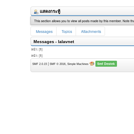
แสดงกระทู้
This section allows you to view all posts made by this member. Note th
Messages
Topics
Attachments
Messages - lalavnet
หน้า: [
1
]
หน้า: [
1
]
Smf Destek
|
,
SMF 2.0.15
SMF © 2016
Simple Machines