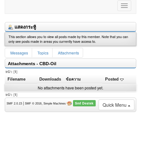
แสดงกระทู้
This section allows you to view all posts made by this member. Note that you can
only see posts made in areas you currently have access to.
Messages
Topics
Attachments
Attachments - CBD-Oil
หน้า: [
1
]
Filename
Downloads
ข้อความ
Posted
No attachments have been posted yet.
หน้า: [
1
]
Smf Destek
|
,
Quick Menu
SMF 2.0.15
SMF © 2016
Simple Machines